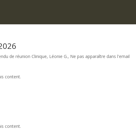
 2026
endu de réunion Clinique
,
Léonie G.
,
Ne pas apparaître dans l'email
is content.
is content.