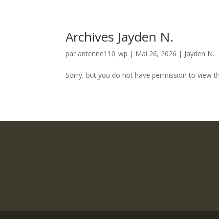
Archives Jayden N.
par
antenne110_wp
|
Mai 26, 2026
|
Jayden N.
Sorry, but you do not have permission to view th