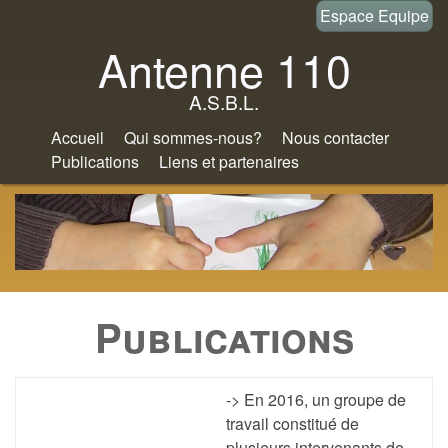
Aller
Espace Equipe
au
Antenne 110
contenu
A.S.B.L.
principal
Accueil
Qui sommes-nous?
Nous contacter
Publications
Liens et partenaires
Publications
-> En 2016, un groupe de
travail constitué de
plusieurs intervenants de